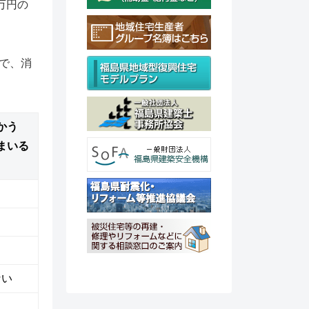
万円の
で、消
かう
まいる
ない