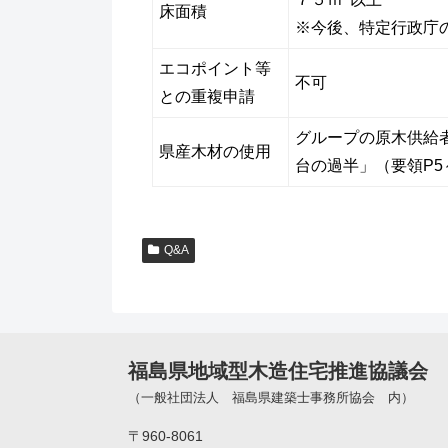
床面積
※今後、特定行政庁
エコポイント等
不可
との重複申請
グループの原木供給
県産木材の使用
台の過半」（要領P5
Q&A
福島県地域型木造住宅推進協議会
（一般社団法人 福島県建築士事務所協会 内）
〒960-8061