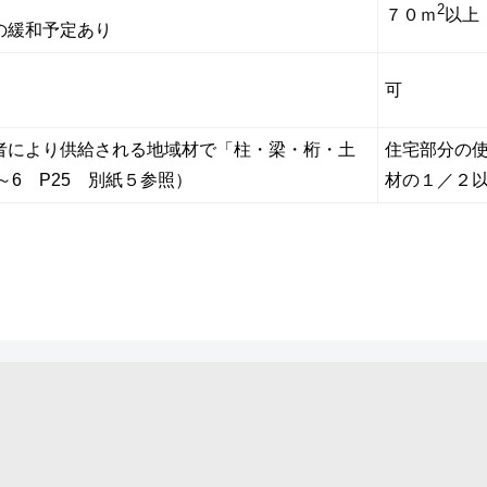
2
７０ｍ
以上
の緩和予定あり
可
者により供給される地域材で「柱・梁・桁・土
住宅部分の
～6 P25 別紙５参照）
材の１／２