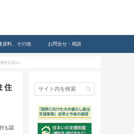
連資料、その他
お問合せ・相談
 分からない。
ま住
付も認